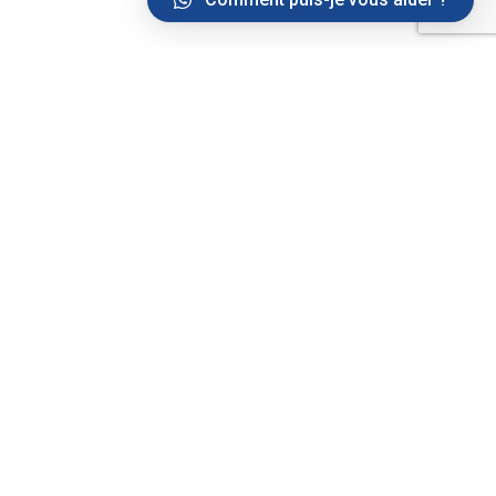
Solutions
Messaging
Api SMS
Api SMS 2 WAYS