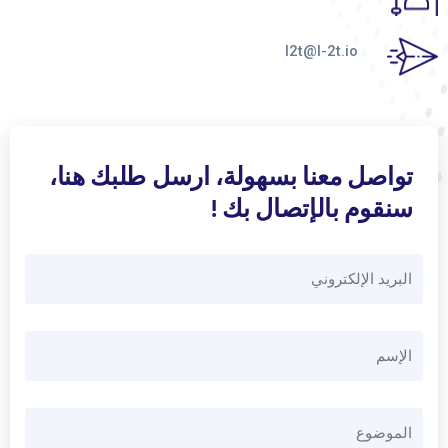
l2t@l-2t.io
تواصل معنا بسهولة، ارسل طلبك هنا،
سنقوم بالإتصال بك !